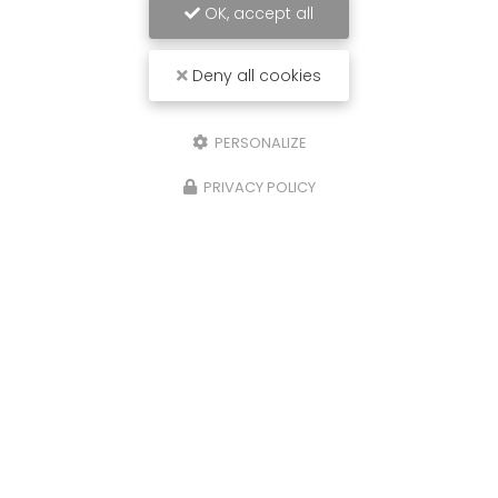
OK, accept all
06 50 09 04 82
SUIVEZ-NOUS SUR LES RÉSEAUX SOCIAUX
Deny all cookies
PERSONALIZE
PRIVACY POLICY
ENVOYEZ UN MESSAGE
Nom Prénom
Société
Email
Téléphone