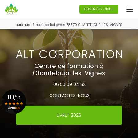
Aller
au
CONTACTEZ-NOUS
contenu
principal
Bureaux :
3 rue des Bellevals 78570 CHANTELOUP-LES-VIGNES
Centre de formation à
Chanteloup-les-Vignes
06 50 09 04 82
10
CONTACTEZ-NOUS
/10
LIVRET 2026
Voir le certificat