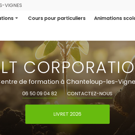
Navigation
ES-VIGNES
ale
tions
Cours pour particuliers
Animations scol
ion pro certifiée
Aires Terrestres É
ion informative
Financement parti
entre de formation à Chanteloup-les-Vign
06 50 09 04 82
CONTACTEZ-NOUS
LIVRET 2026