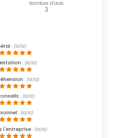
Nombre d'avis
3
néral
:
(10/10)
estation
:
(10/10)
réhension
:
(10/10)
conseils
:
(10/10)
rsonnel
:
(10/10)
l'entreprise
:
(10/10)