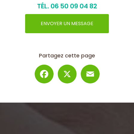
TÉL.
06 50 09 04 82
ENVOYER UN MESSAGE
Partagez cette page
Facebook
X
Email