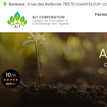
Aller
Bureaux :
3 rue des Bellevals 78570 CHANTELOUP-L
au
Navigation princip
contenu
Forma
ALT CORPORATION
principal
Centre de formation à
Chanteloup-les-Vignes
Format
Format
C
10
/10
Voir le certificat