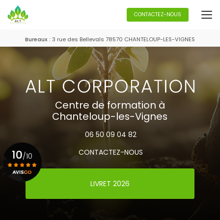
Aller
au
CONTACTEZ-NOUS
contenu
principal
Bureaux :
3 rue des Bellevals 78570 CHANTELOUP-LES-VIGNES
Centre de formation à
Chanteloup-les-Vignes
06 50 09 04 82
10
CONTACTEZ-NOUS
/10
LIVRET 2026
Voir le certificat