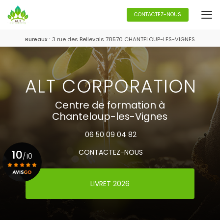
Aller
au
CONTACTEZ-NOUS
contenu
principal
Bureaux :
3 rue des Bellevals 78570 CHANTELOUP-LES-VIGNES
Centre de formation à
Chanteloup-les-Vignes
06 50 09 04 82
10
CONTACTEZ-NOUS
/10
LIVRET 2026
Voir le certificat