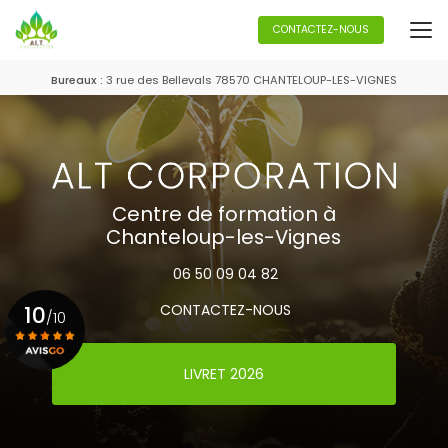
Aller
au
CONTACTEZ-NOUS
contenu
principal
Bureaux :
3 rue des Bellevals 78570 CHANTELOUP-LES-VIGNES
Centre de formation à
Chanteloup-les-Vignes
06 50 09 04 82
10
CONTACTEZ-NOUS
/10
LIVRET 2026
Voir le certificat