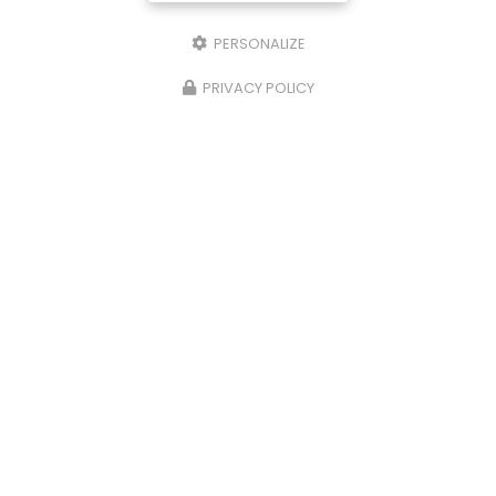
PERSONALIZE
PRIVACY POLICY
Centre de formation à Chanteloup-les-Vignes
Bureaux : 3 Rue des Bellevals
78570 CHANTELOUP-LES-VIGNES
06 50 09 04 82
SUIVEZ-NOUS SUR LES RÉSEAUX SOCIAUX