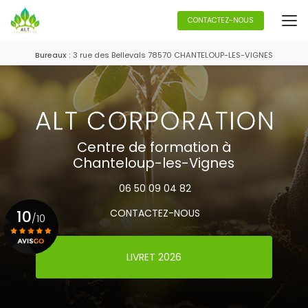
Aller
au
CONTACTEZ-NOUS
contenu
principal
Bureaux :
3 rue des Bellevals 78570 CHANTELOUP-LES-VIGNES
Centre de formation à
Chanteloup-les-Vignes
06 50 09 04 82
10
CONTACTEZ-NOUS
/10
LIVRET 2026
Voir le certificat