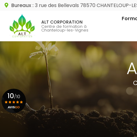
Aller
Bureaux :
3 rue des Bellevals 78570 CHANTELOUP-L
au
Navigation princip
contenu
Forma
ALT CORPORATION
principal
Centre de formation à
Chanteloup-les-Vignes
Format
Format
C
10
/10
Voir le certificat