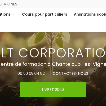
Navigation
ES-VIGNES
ale
tions
Cours pour particuliers
Animations scol
ion pro certifiée
Aires Terrestres É
ion informative
Financement parti
entre de formation à Chanteloup-les-Vign
06 50 09 04 82
CONTACTEZ-NOUS
LIVRET 2026