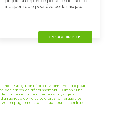
projets Un expert en pollution des sols est
indispensable pour évaluer les risque...
EN SAVOIR PLUS
larié
|
Obligation Réelle Environnementale pour
ires des arbres en dépérissement
|
Obtenir une
ier technicien en aménagements paysagers
|
 d'arrachage de haies et arbres remarquables.
|
|
Accompagnement technique pour les contrats