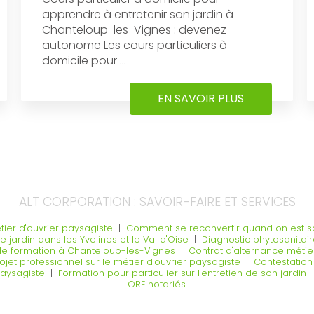
apprendre à entretenir son jardin à
Chanteloup-les-Vignes : devenez
autonome Les cours particuliers à
domicile pour ...
EN SAVOIR PLUS
ALT CORPORATION : SAVOIR-FAIRE ET SERVICES
ier d'ouvrier paysagiste
|
Comment se reconvertir quand on est sa
e jardin dans les Yvelines et le Val d'Oise
|
Diagnostic phytosanita
 de formation à Chanteloup-les-Vignes
|
Contrat d'alternance mét
jet professionnel sur le métier d'ouvrier paysagiste
|
Contestation
 paysagiste
|
Formation pour particulier sur l'entretien de son jardin
ORE notariés.