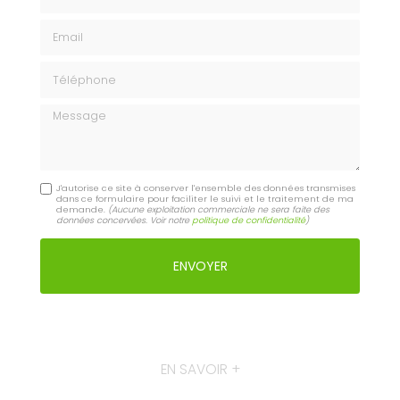
Email
Téléphone
Message
J'autorise ce site à conserver l'ensemble des données transmises
dans ce formulaire pour faciliter le suivi et le traitement de ma
demande.
(Aucune exploitation commerciale ne sera faite des
données concervées. Voir notre
politique de confidentialité
)
EN SAVOIR +