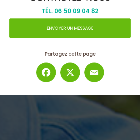
TÉL.
06 50 09 04 82
ENVOYER UN MESSAGE
Partagez cette page
Facebook
X
Email