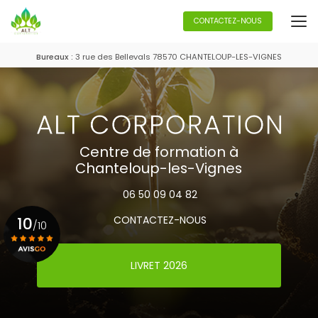
Aller
au
CONTACTEZ-NOUS
contenu
principal
Bureaux :
3 rue des Bellevals 78570 CHANTELOUP-LES-VIGNES
Centre de formation à
Chanteloup-les-Vignes
06 50 09 04 82
10
CONTACTEZ-NOUS
/10
LIVRET 2026
Voir le certificat