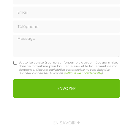
Email
Téléphone
Message
J'autorise ce site à conserver l'ensemble des données transmises
dans ce formulaire pour faciliter le suivi et le traitement de ma
demande.
(Aucune exploitation commerciale ne sera faite des
données concervées. Voir notre
politique de confidentialité
)
EN SAVOIR +