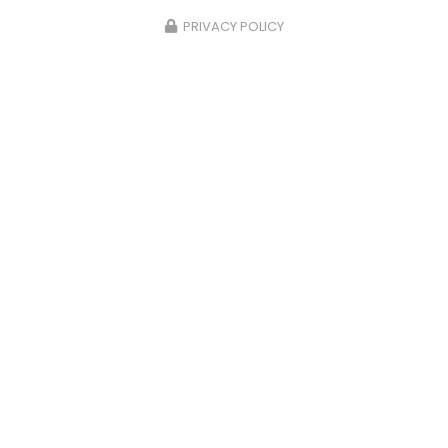
PRIVACY POLICY
10/07/2026
Rencontrez Khaycee ouvrier-
paysagiste