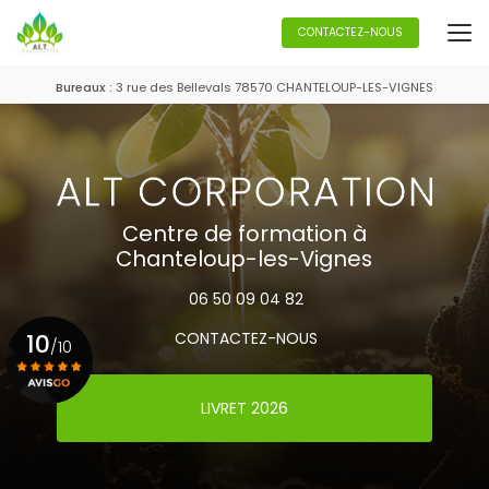
Aller
au
CONTACTEZ-NOUS
contenu
principal
Bureaux :
3 rue des Bellevals 78570 CHANTELOUP-LES-VIGNES
Centre de formation à
Chanteloup-les-Vignes
06 50 09 04 82
10
CONTACTEZ-NOUS
/10
LIVRET 2026
Voir le certificat