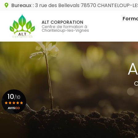
Aller
Bureaux :
3 rue des Bellevals 78570 CHANTELOUP-L
au
Navigation princip
contenu
Forma
ALT CORPORATION
principal
Centre de formation à
Chanteloup-les-Vignes
Format
Format
C
10
/10
Voir le certificat