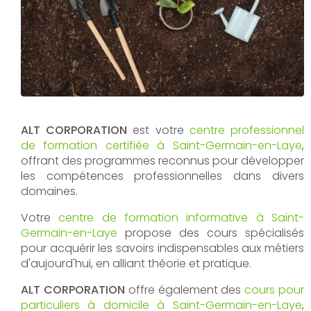
ALT CORPORATION
est votre
centre professionnel
de formation certifiée à Saint-Germain-en-Laye
,
offrant des programmes reconnus pour développer
les compétences professionnelles dans divers
domaines.
Votre
centre de formation informative à Saint-
Germain-en-Laye
propose des cours spécialisés
pour acquérir les savoirs indispensables aux métiers
d'aujourd'hui, en alliant théorie et pratique.
ALT CORPORATION
offre également des
cours pour
particuliers à domicile à Saint-Germain-en-Laye
,