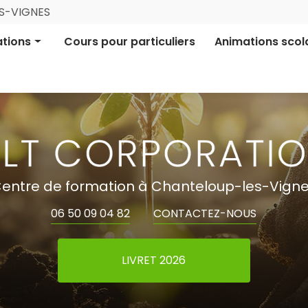
Navigation
ES-VIGNES
ale
tions
Cours pour particuliers
Animations scol
ion pro certifiée
Aires Terrestres É
ion informative
Financement parti
entre de formation à Chanteloup-les-Vign
06 50 09 04 82
CONTACTEZ-NOUS
LIVRET 2026