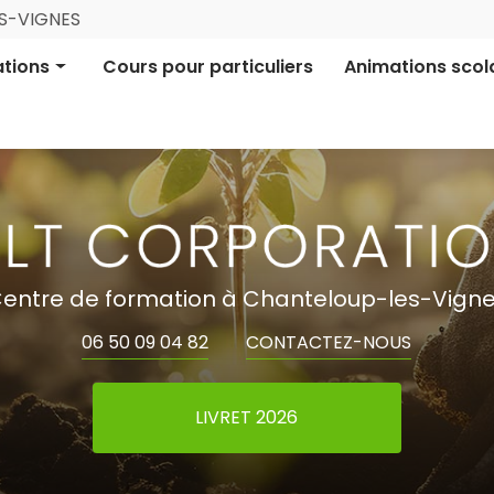
Navigation
ES-VIGNES
ale
tions
Cours pour particuliers
Animations scol
ion pro certifiée
Aires Terrestres É
ion informative
Financement parti
entre de formation à Chanteloup-les-Vign
06 50 09 04 82
CONTACTEZ-NOUS
LIVRET 2026