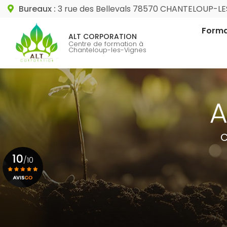
Aller
Bureaux :
3 rue des Bellevals 78570 CHANTELOUP-L
au
Navigation princip
contenu
Forma
ALT CORPORATION
principal
Centre de formation à
Chanteloup-les-Vignes
Format
Format
C
10
/10
Voir le certificat