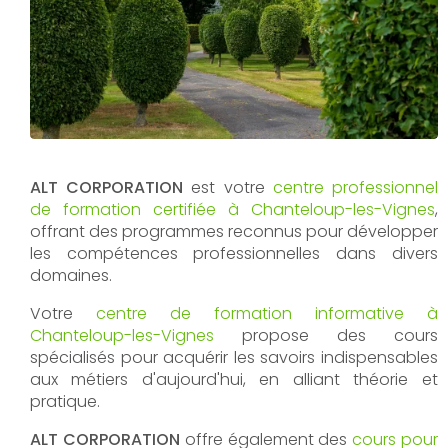
ALT CORPORATION
est votre
centre professionnel
de formation certifiée à Chanteloup-les-Vignes
,
offrant des programmes reconnus pour développer
les compétences professionnelles dans divers
domaines.
Votre
centre de formation informative à
Chanteloup-les-Vignes
propose des cours
spécialisés pour acquérir les savoirs indispensables
aux métiers d'aujourd'hui, en alliant théorie et
pratique.
ALT CORPORATION
offre également des
cours pour