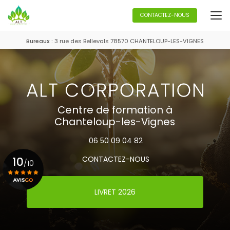
Aller
au
CONTACTEZ-NOUS
contenu
principal
Bureaux :
3 rue des Bellevals 78570 CHANTELOUP-LES-VIGNES
Centre de formation à
Chanteloup-les-Vignes
06 50 09 04 82
10
CONTACTEZ-NOUS
/10
LIVRET 2026
Voir le certificat