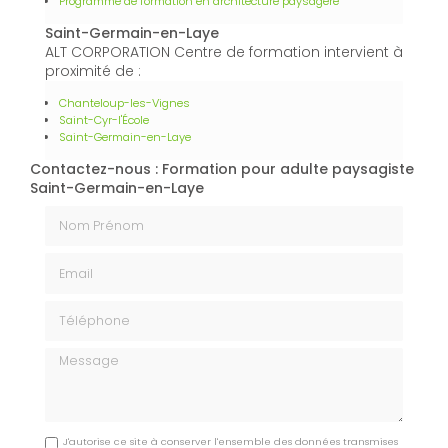
garantissant des solutions adaptées à chaque client.
En plus de ses services :
Formation pour adulte
paysagiste, ALT CORPORATION
vous propose
aussi :
Formation d'études paysagères
Formation en études paysagères pour devenir paysagiste
Formation en aménagement paysager
Diplôme en études paysagères et aménagement du
territoire
Études paysagères pour conception de jardins et espaces
verts
Programme de formation en architecture paysagère
Saint-Germain-en-Laye
ALT CORPORATION Centre de formation intervient à
proximité de :
Chanteloup-les-Vignes
Saint-Cyr-l'École
Saint-Germain-en-Laye
Contactez-nous : Formation pour adulte paysagiste
Saint-Germain-en-Laye
Nom Prénom