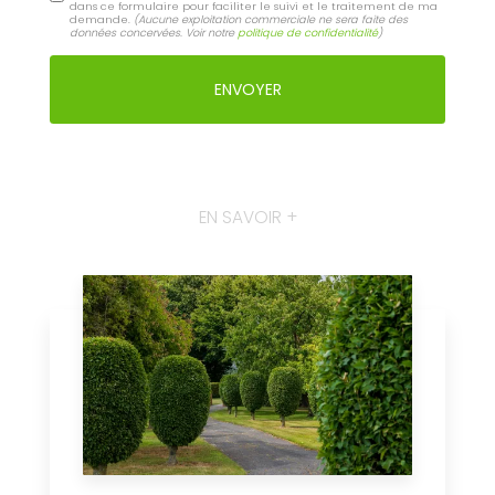
Email
Téléphone
Message
J'autorise ce site à conserver l'ensemble des données transmises
dans ce formulaire pour faciliter le suivi et le traitement de ma
demande.
(Aucune exploitation commerciale ne sera faite des
données concervées. Voir notre
politique de confidentialité
)
EN SAVOIR +