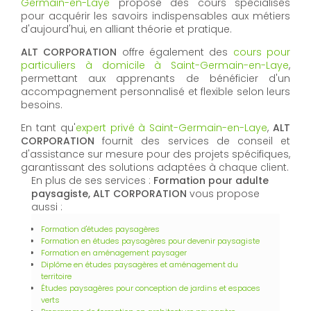
ALT CORPORATION
est votre
centre professionnel de
formation certifiée à Saint-Germain-en-Laye
, offrant
des programmes reconnus pour développer les
compétences professionnelles dans divers
domaines.
Votre
centre de formation informative à Saint-
Germain-en-Laye
propose des cours spécialisés
pour acquérir les savoirs indispensables aux métiers
d'aujourd'hui, en alliant théorie et pratique.
ALT CORPORATION
offre également des
cours pour
particuliers à domicile à Saint-Germain-en-Laye
,
permettant aux apprenants de bénéficier d'un
accompagnement personnalisé et flexible selon leurs
besoins.
En tant qu'
expert privé à Saint-Germain-en-Laye
,
ALT
CORPORATION
fournit des services de conseil et
d'assistance sur mesure pour des projets spécifiques,