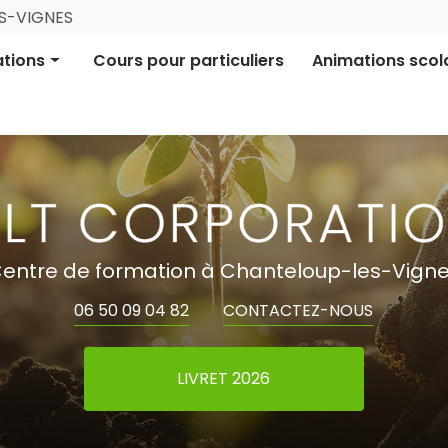
Navigation
ES-VIGNES
ale
tions
Cours pour particuliers
Animations scol
ion pro certifiée
Aires Terrestres É
ion informative
Financement parti
entre de formation à Chanteloup-les-Vign
06 50 09 04 82
CONTACTEZ-NOUS
LIVRET 2026