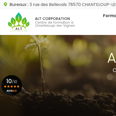
Aller
Bureaux :
3 rue des Bellevals 78570 CHANTELOUP-L
au
Navigation princip
contenu
Forma
ALT CORPORATION
principal
Centre de formation à
Chanteloup-les-Vignes
Format
Format
C
10
/10
Voir le certificat