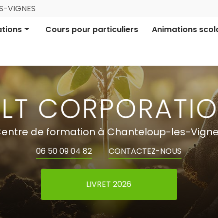
Navigation
ES-VIGNES
ale
tions
Cours pour particuliers
Animations scol
ion pro certifiée
Aires Terrestres É
ion informative
Financement parti
entre de formation à Chanteloup-les-Vign
06 50 09 04 82
CONTACTEZ-NOUS
LIVRET 2026