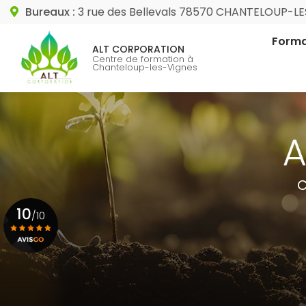
Aller
Bureaux :
3 rue des Bellevals 78570 CHANTELOUP-L
au
Navigation princip
contenu
Forma
ALT CORPORATION
principal
Centre de formation à
Chanteloup-les-Vignes
Format
Format
C
10
/10
Voir le certificat