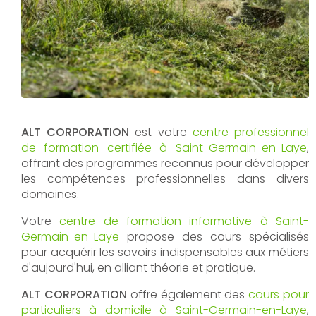
ALT CORPORATION
est votre
centre professionnel
de formation certifiée à Saint-Germain-en-Laye
,
offrant des programmes reconnus pour développer
les compétences professionnelles dans divers
domaines.
Votre
centre de formation informative à Saint-
Germain-en-Laye
propose des cours spécialisés
pour acquérir les savoirs indispensables aux métiers
d'aujourd'hui, en alliant théorie et pratique.
ALT CORPORATION
offre également des
cours pour
particuliers à domicile à Saint-Germain-en-Laye
,