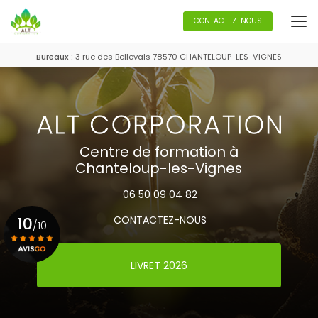
Aller
au
CONTACTEZ-NOUS
contenu
principal
Bureaux :
3 rue des Bellevals 78570 CHANTELOUP-LES-VIGNES
Centre de formation à
Chanteloup-les-Vignes
06 50 09 04 82
10
CONTACTEZ-NOUS
/10
LIVRET 2026
Voir le certificat