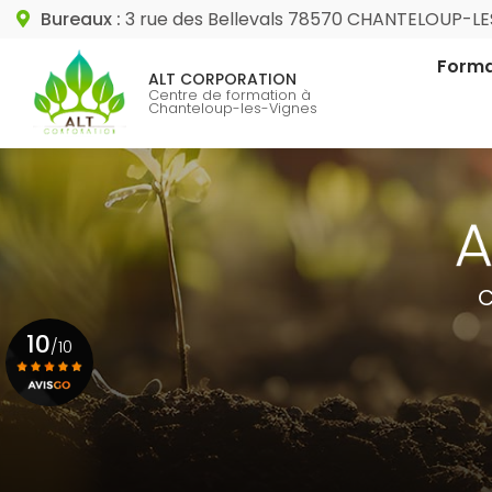
Aller
Bureaux :
3 rue des Bellevals 78570 CHANTELOUP-L
au
Navigation princip
contenu
Forma
ALT CORPORATION
principal
Centre de formation à
Chanteloup-les-Vignes
Format
Format
C
10
/10
Voir le certificat