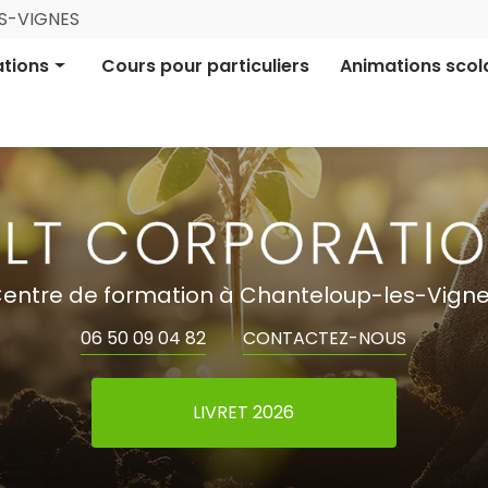
Navigation
ES-VIGNES
ale
tions
Cours pour particuliers
Animations scol
ion pro certifiée
Aires Terrestres É
ion informative
Financement parti
entre de formation à Chanteloup-les-Vign
06 50 09 04 82
CONTACTEZ-NOUS
LIVRET 2026