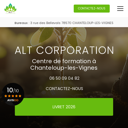
Aller
au
CONTACTEZ-NOUS
contenu
principal
Bureaux :
3 rue des Bellevals 78570 CHANTELOUP-LES-VIGNES
Centre de formation à
Chanteloup-les-Vignes
06 50 09 04 82
10
CONTACTEZ-NOUS
/10
LIVRET 2026
Voir le certificat