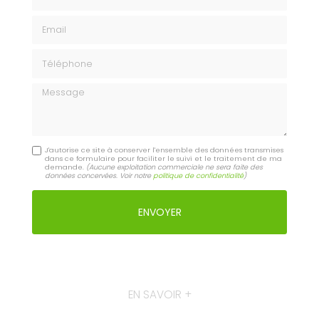
Email
Téléphone
Message
J'autorise ce site à conserver l'ensemble des données transmises
dans ce formulaire pour faciliter le suivi et le traitement de ma
demande.
(Aucune exploitation commerciale ne sera faite des
données concervées. Voir notre
politique de confidentialité
)
EN SAVOIR +