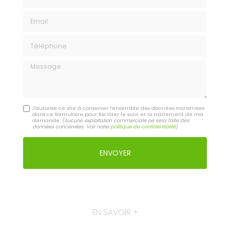
Email
Téléphone
Message
J'autorise ce site à conserver l'ensemble des données transmises
dans ce formulaire pour faciliter le suivi et le traitement de ma
demande.
(Aucune exploitation commerciale ne sera faite des
données concervées. Voir notre
politique de confidentialité
)
EN SAVOIR +