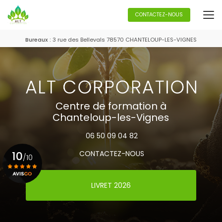
Aller
au
CONTACTEZ-NOUS
contenu
principal
Bureaux :
3 rue des Bellevals 78570 CHANTELOUP-LES-VIGNES
Centre de formation à
Chanteloup-les-Vignes
06 50 09 04 82
10
CONTACTEZ-NOUS
/10
LIVRET 2026
Voir le certificat