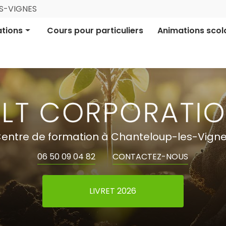
Navigation
ES-VIGNES
ale
tions
Cours pour particuliers
Animations scol
ion pro certifiée
Aires Terrestres É
ion informative
Financement parti
entre de formation à Chanteloup-les-Vign
06 50 09 04 82
CONTACTEZ-NOUS
LIVRET 2026