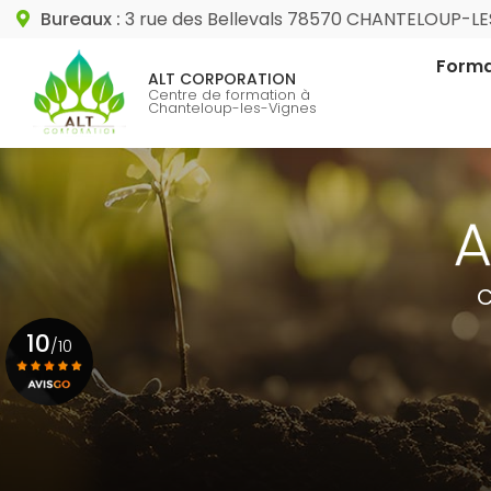
Aller
Bureaux :
3 rue des Bellevals 78570 CHANTELOUP-L
au
Navigation princip
contenu
Forma
ALT CORPORATION
principal
Centre de formation à
Chanteloup-les-Vignes
Format
Format
C
10
/10
Voir le certificat