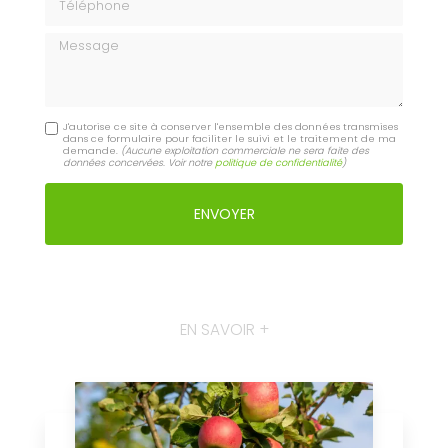
Saint-Cyr-l'École
Saint-Germain-en-Laye
Contactez-nous : Formation de paysagiste pour
reconversion professionnelle Chanteloup-les-
Vignes
Nom Prénom
Email
Téléphone
Message
J'autorise ce site à conserver l'ensemble des données transmises
dans ce formulaire pour faciliter le suivi et le traitement de ma
demande.
(Aucune exploitation commerciale ne sera faite des
données concervées. Voir notre
politique de confidentialité
)