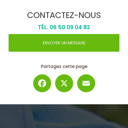
Vous envisagez de rénover ou créer une
terrasse ? Le bois composite s'impose
comme la solution idéale alliant
esthétique et praticité....
EN SAVOIR PLUS
CONTACTEZ-NOUS
TÉL.
06 50 09 04 82
ENVOYER UN MESSAGE