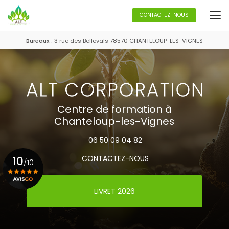
Aller
au
CONTACTEZ-NOUS
contenu
principal
Bureaux :
3 rue des Bellevals 78570 CHANTELOUP-LES-VIGNES
Centre de formation à
Chanteloup-les-Vignes
06 50 09 04 82
10
CONTACTEZ-NOUS
/10
LIVRET 2026
Voir le certificat