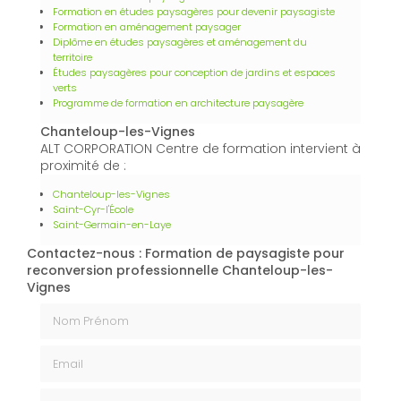
besoins.
En tant qu'
expert privé à Chanteloup-les-Vignes
,
ALT
CORPORATION
fournit des services de conseil et
d'assistance sur mesure pour des projets spécifiques,
garantissant des solutions adaptées à chaque client.
En plus de ses services :
Formation de
paysagiste pour reconversion
professionnelle, ALT CORPORATION
vous
propose aussi :
Formation d'études paysagères
Formation en études paysagères pour devenir paysagiste
Formation en aménagement paysager
Diplôme en études paysagères et aménagement du
territoire
Études paysagères pour conception de jardins et espaces
verts
Programme de formation en architecture paysagère
Chanteloup-les-Vignes
ALT CORPORATION Centre de formation intervient à
proximité de :
Chanteloup-les-Vignes