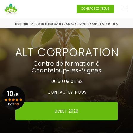
Aller
au
CONTACTEZ-NOUS
contenu
principal
Bureaux :
3 rue des Bellevals 78570 CHANTELOUP-LES-VIGNES
Centre de formation à
Chanteloup-les-Vignes
06 50 09 04 82
10
CONTACTEZ-NOUS
/10
LIVRET 2026
Voir le certificat