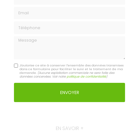
Email
Téléphone
Message
J'autorise ce site à conserver l'ensemble des données transmises
dans ce formulaire pour faciliter le suivi et le traitement de ma
demande.
(Aucune exploitation commerciale ne sera faite des
données concervées. Voir notre
politique de confidentialité
)
EN SAVOIR +