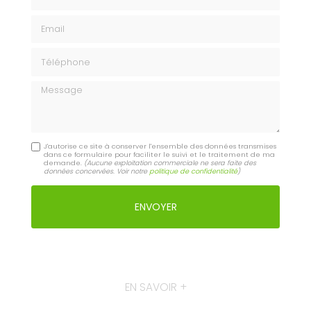
Email
Téléphone
Message
J'autorise ce site à conserver l'ensemble des données transmises
dans ce formulaire pour faciliter le suivi et le traitement de ma
demande.
(Aucune exploitation commerciale ne sera faite des
données concervées. Voir notre
politique de confidentialité
)
EN SAVOIR +