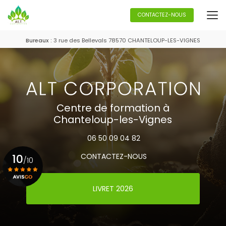
Aller
au
CONTACTEZ-NOUS
contenu
principal
Bureaux :
3 rue des Bellevals 78570 CHANTELOUP-LES-VIGNES
Centre de formation à
Chanteloup-les-Vignes
06 50 09 04 82
10
CONTACTEZ-NOUS
/10
LIVRET 2026
Voir le certificat