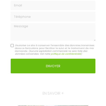
Email
Téléphone
Message
J'autorise ce site à conserver l'ensemble des données transmises
dans ce formulaire pour faciliter le suivi et le traitement de ma
demande.
(Aucune exploitation commerciale ne sera faite des
données concervées. Voir notre
politique de confidentialité
)
EN SAVOIR +