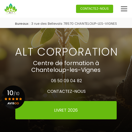
Aller
au
CONTACTEZ-NOUS
contenu
principal
Bureaux :
3 rue des Bellevals 78570 CHANTELOUP-LES-VIGNES
Centre de formation à
Chanteloup-les-Vignes
06 50 09 04 82
10
CONTACTEZ-NOUS
/10
LIVRET 2026
Voir le certificat