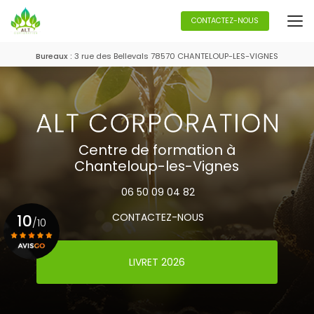
Aller
au
CONTACTEZ-NOUS
contenu
principal
Bureaux :
3 rue des Bellevals 78570 CHANTELOUP-LES-VIGNES
Centre de formation à
Chanteloup-les-Vignes
06 50 09 04 82
10
CONTACTEZ-NOUS
/10
LIVRET 2026
Voir le certificat