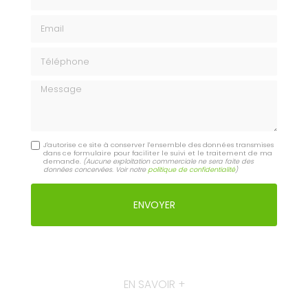
Email
Téléphone
Message
J'autorise ce site à conserver l'ensemble des données transmises
dans ce formulaire pour faciliter le suivi et le traitement de ma
demande.
(Aucune exploitation commerciale ne sera faite des
données concervées. Voir notre
politique de confidentialité
)
EN SAVOIR +